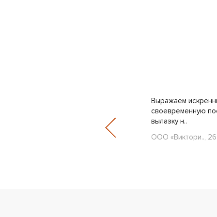
да. Долго искали в интернете
Выражаем искренню
и оформили заказ. Огромное сп..
своевременную пос
вылазку н..
ООО «Виктори.., 26