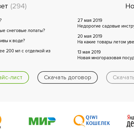
вет
(294)
Но
?
27 мая 2019
Недорогие садовые инстру
ные снеговые лопаты?
20 мая 2019
чивы к воде?
На какие товары летом ув
е 200 мл с отделкой из
13 мая 2019
Новая многоразовая посуд
айс-лист
Скачать договор
Скачат