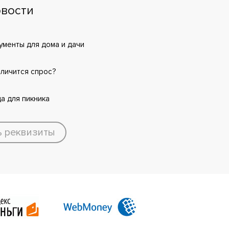
вости
менты для дома и дачи
еличится спрос?
а для пикника
ь реквизиты