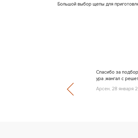
Большой выбор щепы для приготовл
в Подмосковье. Работа, честно
Спасибо за подбор
инимальные сроки доставки тов..
ура ,мангал с реше
Арсен, 28 января 2