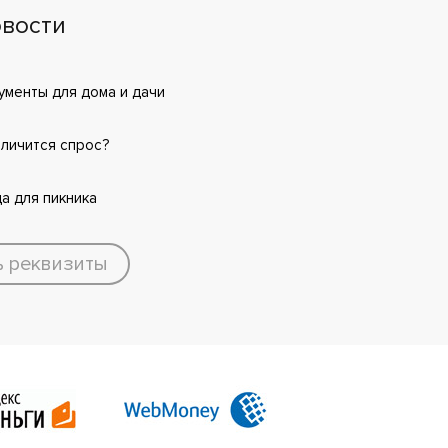
вости
менты для дома и дачи
еличится спрос?
а для пикника
ь реквизиты