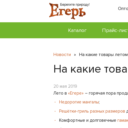
Опто
Каталог
Прайс-лис
Новости
На какие товары летом
»
На какие тов
20 мая 2019
Лето в
«Егере»
– горячая пора прод
Недорогие мангалы
;
Решётки-гриль разных размеров
д
Комфортные и долговечные
гама