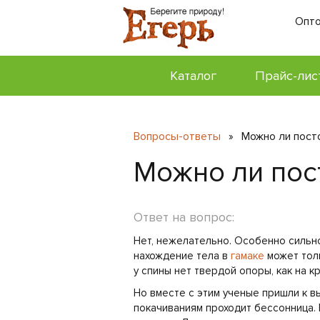
Опто
Каталог
Прайс-лис
Вопросы-ответы
Можно ли посто
»
Можно ли пос
Ответ на вопрос:
Нет, нежелательно. Особенно сильно 
нахождение тела в
гамаке
может толь
у спины нет твердой опоры, как на к
Но вместе с этим ученые пришли к в
покачиваниям проходит бессонница. 