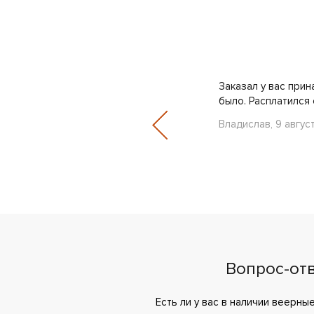
месяцев, ни одна еще не порвалась,
Заказал у вас прин
продажей, можно просить..
было. Расплатился 
Владислав, 9 авгус
Вопрос-от
Есть ли у вас в наличии веерн