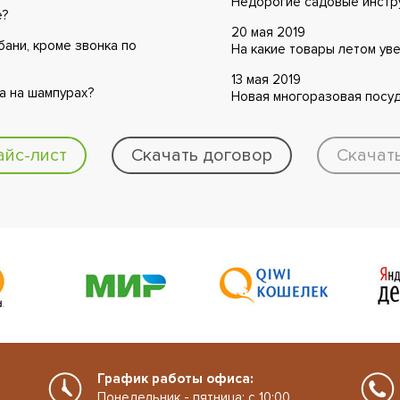
Недорогие садовые инстру
е?
20 мая 2019
бани, кроме звонка по
На какие товары летом ув
13 мая 2019
а на шампурах?
Новая многоразовая посуд
айс-лист
Скачать договор
Скачат
График работы офиса:
Понедельник - пятница: с 10:00