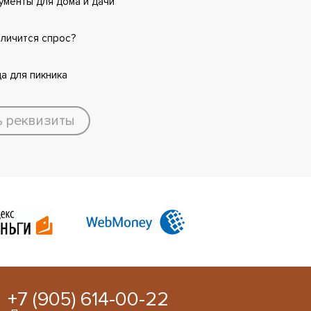
менты для дома и дачи
еличится спрос?
а для пикника
ь реквизиты
+7 (905) 614-00-22