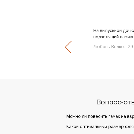
тильни из нержавейки продаются на
На выпускной дочк
 рассказывают как готови..
подходящий вариант
Любовь Волко.., 29
Вопрос-от
Можно ли повесить гамак на вз
Какой оптимальный размер фля