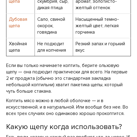
щепа
скумбрия, сыр,
аромат, золотисто-
дикая птица
желтый оттенок
Дубовая
Сало, свиной
Насыщенный темно-
щепа
окорок,
желтый цвет, легкая
говядина
горчинка
Хвойная
Не подходит
Резкий запах и горький
щепа
для копчения
вкус
Если вы только начинаете коптить, берите ольховую
щепу — она подходит практически для всего. На первые
2 кг продукта (обычно это стандартная закладка
небольшой коптильни) хватит пакетика щепы, который
чуть больше стакана.
Коптить мясо можно в любой оболочке — и в
искусственной, и в натуральной. Или вообще без нее. Во
всех трех случаях оно одинаково хорошо прокоптится.
Какую щепу когда использовать?