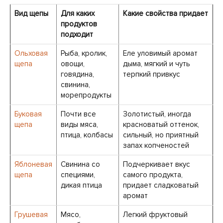
Вид щепы
Для каких
Какие свойства придает
продуктов
подходит
Ольховая
Рыба, кролик,
Еле уловимый аромат
щепа
овощи,
дыма, мягкий и чуть
говядина,
терпкий привкус
свинина,
морепродукты
Буковая
Почти все
Золотистый, иногда
щепа
виды мяса,
красноватый оттенок,
птица, колбасы
сильный, но приятный
запах копченостей
Яблоневая
Свинина со
Подчеркивает вкус
щепа
специями,
самого продукта,
дикая птица
придает сладковатый
аромат
Грушевая
Мясо,
Легкий фруктовый