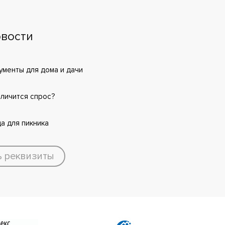
вости
менты для дома и дачи
еличится спрос?
а для пикника
ь реквизиты