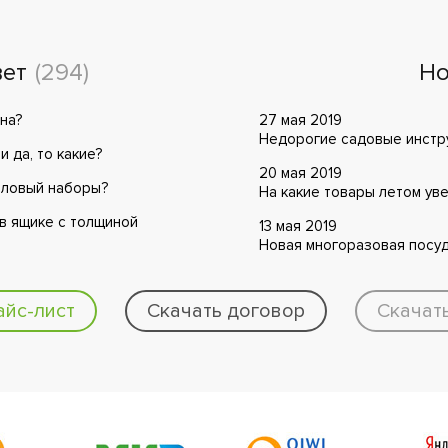
вет
(294)
Но
на?
27 мая 2019
Недорогие садовые инстру
 да, то какие?
20 мая 2019
оловый наборы?
На какие товары летом ув
 в ящике с толщиной
13 мая 2019
Новая многоразовая посуд
айс-лист
Скачать договор
Скачат