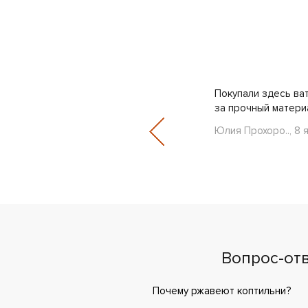
ы – просто Жесть. Это МОИ деньги и
Покупали здесь ват
ал где бы купить..
за прочный матери
Юлия Прохоро.., 8 
Вопрос-от
Почему ржавеют коптильни?