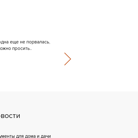
одна еще не порвалась,
У меня свой бизнес. Постоянны
ожно просить..
исправно оплачиваю, без задер
Андрей Бород.., 10 апреля 2018
вости
менты для дома и дачи