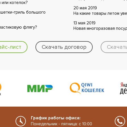
н или котелок?
20 мая 2019
решетки-гриль большого
На какие товары летом ув
13 мая 2019
ластиковую флягу?
Новая многоразовая посуд
айс-лист
Скачать договор
Скачат
График работы офиса:
Понедельник - пятница: с 10:00