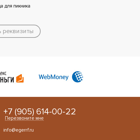
а для пикника
ь реквизиты
+7 (905) 614-00-22
Перезвоните мне
info@egerrf.ru