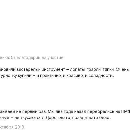
енка: 5). Благодарим за участие
новили застарелый инструмент – лопаты, грабли, тяпки. Очень
рночку купили – и практично, и красиво, и солидности..
азываем не первый раз. Мы два года назад перебрались на ПМЖ
ьные – не «кусаются». Дороговато, правда, зато безо..
ктября 2018