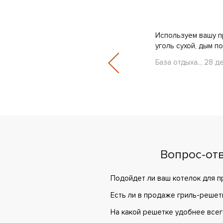
2017 года с этим были большие
Используем вашу пр
ие доставки. Именно тогда н..
уголь сухой, дым п
База отдыха.., 28 
Вопрос-от
Подойдет ли ваш котелок для п
Есть ли в продаже гриль-решет
На какой решетке удобнее всег