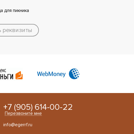
а для пикника
ь реквизиты
+7 (905) 614-00-22
Перезвоните мне
info@egerrf.ru