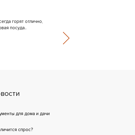
сегда горят отлично,
Умеренные цены – далеко не ед
овая посуда..
первых мест при выборе постав
Маргарита, 1 марта 2018
вости
менты для дома и дачи
еличится спрос?