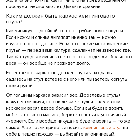
желательно понять, хватит ли его на три выезда или он
прослужит несколько лет. Давайте сравним.
Каким должен быть каркас кемпингового
стула?
Как минимум — двойной, то есть трубки, полые внутри.
Если ножки и спинка выглядят именно так — можно
изучать вопрос дальше. Если это тонкие металлические
прутья — перед вами халтура, сделанная неизвестно где.
Такой стул для кемпинга не то что не выдержит большого
веса — он вообще не проживет долго.
Естественно, каркас не должен гнуться, когда вы
садитесь на стул, встаете с него или пытаетесь согнуть
ножки рукой.
От толщины каркаса зависит вес. Дюралевые стулья
кажутся хлипкими, но они легкие. Стулья с железным
каркасом весят вдвое больше. Если вы будете возить
мебель только в машине, берите толстый и устойчивый
«чермет». Если вообще никуда не будете возить — то же
самое. А вот если придется носить
кемпинговый стул
на
себе в пеших походах — выбирайте алюминиевый.