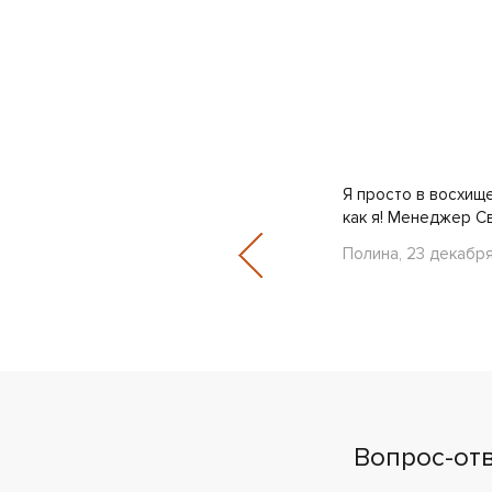
ь для дачи, посуду и кое-какие
Я просто в восхищ
 качество товаров только..
как я! Менеджер С
Полина, 23 декабр
Вопрос-от