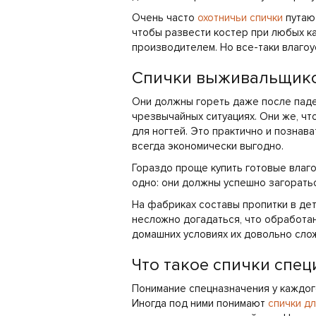
Очень часто
охотничьи спички
путают
чтобы развести костер при любых ка
производителем. Но все-таки влагоу
Спички выживальщик
Они должны гореть даже после паден
чрезвычайных ситуациях. Они же, чт
для ногтей. Это практично и познав
всегда экономически выгодно.
Гораздо проще купить готовые влаго
одно: они должны успешно загорать
На фабриках составы пропитки в дет
несложно догадаться, что обработан
домашних условиях их довольно слож
Что такое спички спе
Понимание спецназначения у каждого
Иногда под ними понимают
спички д