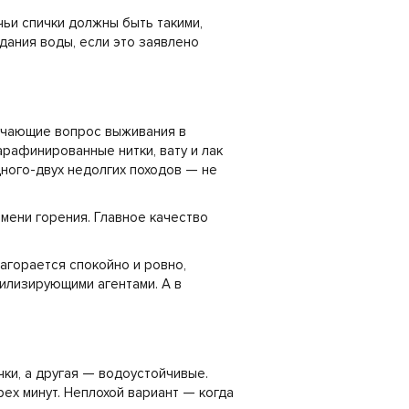
чьи спички должны быть такими,
дания воды, если это заявлено
зучающие вопрос выживания в
арафинированные нитки, вату и лак
дного-двух недолгих походов — не
емени горения. Главное качество
агорается спокойно и ровно,
билизирующими агентами. А в
ки, а другая — водоустойчивые.
рех минут. Неплохой вариант — когда