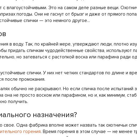
 с влагоустойчивыми. Это на самом деле разные вещи. Охотни
призах погоды. Они не гаснут от брызг и даже от прямого попа
стойчивые спички — это немного другое...
ов
ия в воду. Так, по крайней мере, утверждают люди, плотно и
обы придать спичкам чудодейственные свойства, используют п
ательно, но затеваться с растопкой воска или парафина ради о
устойчивые спички. У них нет четких стандартов по длине и вр
ся после промокания.
алях обычно не раскрывают. Но если спичка после испытаний з
а она не просто воском или парафином, но и, как минимум, ста
но получить.
циального назначения?
 свое. Одна фабрика вполне может назвать так охотничьи спич
лительного горения
. Время горения в этом случае — не менее т