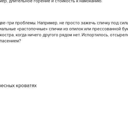
ер, длительное горение и стойкость к намоканию.
ве-три проблемы. Например, не просто зажечь спичку под силь
иальные «растопочные» спички из опилок или прессованной бума
остра, когда ничего другого рядом нет. Испортилось, отсырело,
спасением?
весных кроватях