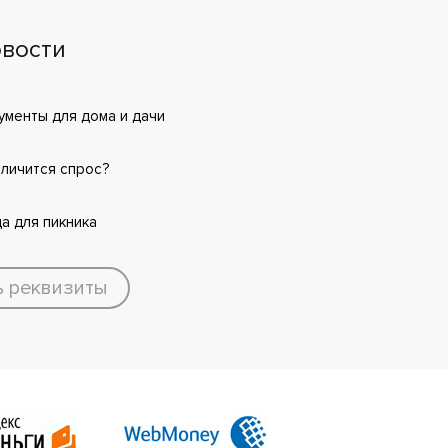
вости
менты для дома и дачи
еличится спрос?
а для пикника
ь реквизиты