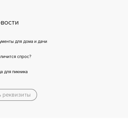
вости
менты для дома и дачи
еличится спрос?
а для пикника
ь реквизиты