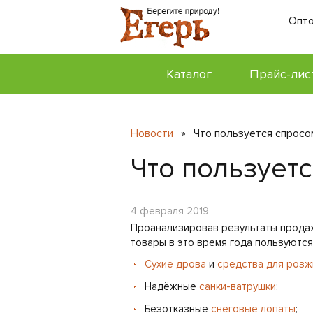
Опто
Каталог
Прайс-лис
Новости
Что пользуется спросо
»
Что пользуетс
4 февраля 2019
Проанализировав результаты продаж 
товары в это время года пользуютс
Сухие дрова
и
средства для розж
Надёжные
санки-ватрушки
;
Безотказные
снеговые лопаты
;