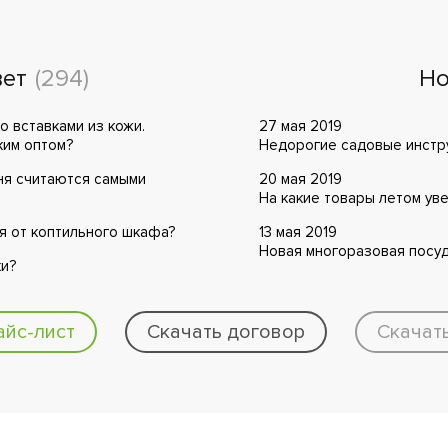
вет
(294)
Но
 вставками из кожи.
27 мая 2019
ким оптом?
Недорогие садовые инстру
ня считаются самыми
20 мая 2019
На какие товары летом ув
я от коптильного шкафа?
13 мая 2019
Новая многоразовая посуд
ки?
айс-лист
Скачать договор
Скачат