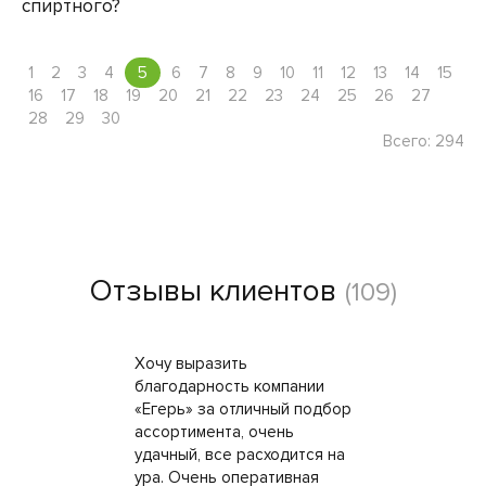
спиртного?
1
2
3
4
5
6
7
8
9
10
11
12
13
14
15
16
17
18
19
20
21
22
23
24
25
26
27
28
29
30
Всего: 294
Отзывы клиентов
(109)
Хочу выразить
благодарность компании
«Егерь» за отличный подбор
ассортимента, очень
удачный, все расходится на
ура. Очень оперативная